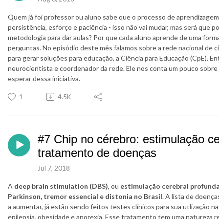
Quem já foi professor ou aluno sabe que o processo de aprendizagem nã
persistência, esforço e paciência - isso não vai mudar, mas será que p
metodologia para dar aulas? Por que cada aluno aprende de uma forma
perguntas. No episódio deste mês falamos sobre a rede nacional de c
para gerar soluções para educação, a Ciência para Educação (CpE). En
neurocientista e coordenador da rede. Ele nos conta um pouco sobr
esperar dessa iniciativa.
1
4.5K
#7 Chip no cérebro: estimulação ce
tratamento de doenças
Jul 7, 2018
A
deep brain stimulation (DBS)
, ou
estimulação cerebral profund
Parkinson, tremor essencial e distonia no Brasil
. A lista de doenç
a aumentar, já estão sendo feitos testes clínicos para sua utlização 
epilepsia, obesidade e anorexia. Esse tratamento tem uma natureza re