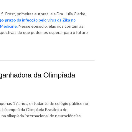
 Frost, primeiras autoras, e a Dra. Julia Clarke,
go prazo
da infecção pelo vírus da Zika no
 Medicine
. Nesse episódio, elas nos contam as
rspectivas do que podemos esperar para o futuro
ganhadora da Olimpíada
penas 17 anos, estudante de colégio público no
u bicampeã da Olimpíada Brasileira de
 na olimpíada internacional de neurociências
!