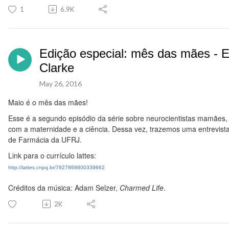
1
6.9K
Edição especial: mês das mães - En
Clarke
May 26, 2016
Maio é o mês das mães!
Esse é a segundo episódio da série sobre neurocientistas mamães,
com a maternidade e a ciência. Dessa vez, trazemos uma entrevista
de Farmácia da UFRJ.
Link para o currículo lattes:
http://lattes.cnpq.br/7927868800339662
Créditos da música: Adam Selzer,
Charmed Life
.
2K