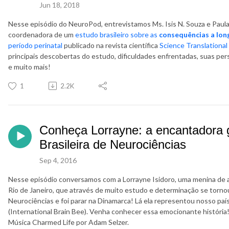
Jun 18, 2018
Nesse episódio do NeuroPod, entrevistamos Ms. Isis N. Souza e Paula S.
coordenadora de um
estudo brasileiro sobre as
consequências a lon
período perinatal
publicado na revista científica
Science Translational
principais descobertas do estudo, dificuldades enfrentadas, suas pe
e muito mais!
1
2.2K
Conheça Lorrayne: a encantadora 
Brasileira de Neurociências
Sep 4, 2016
Nesse episódio conversamos com a Lorrayne Isidoro, uma menina de a
Rio de Janeiro, que através de muito estudo e determinação se torno
Neurociências e foi parar na Dinamarca! Lá ela representou nosso país
(International Brain Bee). Venha conhecer essa emocionante história
Música Charmed Life por Adam Selzer.