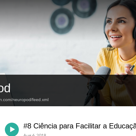
od
an.com/neuropod/feed.xml
#8 Ciência para Facilitar a Educaç
Aug 6, 2018