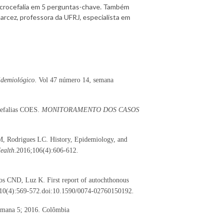
icrocefalia em 5 perguntas-chave. Também
Garcez, professora da UFRJ, especialista em
idemiológico
. Vol 47 número 14, semana
efalias COES.
MONITORAMENTO DOS CASOS
, Rodrigues LC. History, Epidemiology, and
ealth
.2016;106(4):606-612.
CND, Luz K. First report of autochthonous
110(4):569-572.doi:10.1590/0074-02760150192.
emana 5; 2016. Colômbia