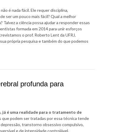
o é nada fácil. Ele requer disciplina,
ode ser um pouco mais fácil? Qual a melhor
? Talvez a ciência possa ajudar a responder essas
ientistas formada em 2014 para unir esforços
trevistamos o prof. Roberto Lent da UFRJ,
e sua própria pesquisa e também do que podemos
rebral profunda para
a
,
já é uma realidade para o tratamento de
as que podem ser tratadas por essa técnica tende
na depressão, transtorno obsessivo compulsivo,
versível e de intensidade controlável.