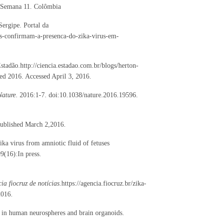
 Semana 11. Colômbia
rgipe. Portal da
es-confirmam-a-presenca-do-zika-virus-em-
stadão.http://ciencia.estadao.com.br/blogs/herton-
hed 2016. Accessed April 3, 2016.
Nature
. 2016:1-7. doi:10.1038/nature.2016.19596.
Published March 2,2016.
a virus from amniotic fluid of fetuses
9(16):In press.
ia fiocruz de notícias
.https://agencia.fiocruz.br/zika-
2016.
in human neurospheres and brain organoids.