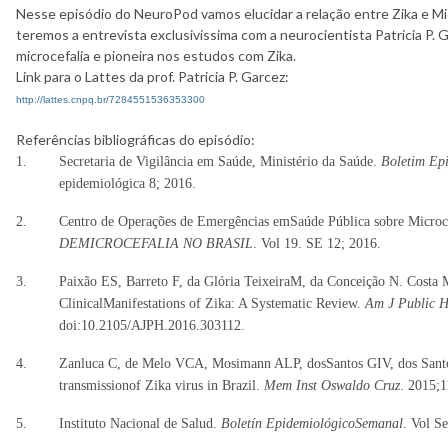
Nesse episódio do NeuroPod vamos elucidar a relação entre Zika e M
teremos a entrevista exclusivíssima com a neurocientista Patricia P. 
microcefalia e pioneira nos estudos com Zika.
Link para o Lattes da prof. Patricia P. Garcez:
http://lattes.cnpq.br/7284551536353300
Referências bibliográficas do episódio:
1. Secretaria de Vigilância em Saúde, Ministério da Saúde.
Boletim Ep
epidemiológica 8; 2016.
2. Centro de Operações de Emergências emSaúde Pública sobre Microc
DEMICROCEFALIA NO BRASIL
. Vol 19. SE 12; 2016.
3. Paixão ES, Barreto F, da Glória TeixeiraM, da Conceição N. Costa M
ClinicalManifestations of Zika: A Systematic Review.
Am J Public H
doi:10.2105/AJPH.2016.303112.
4. Zanluca C, de Melo VCA, Mosimann ALP, dosSantos GIV, dos Santos 
transmissionof Zika virus in Brazil.
Mem Inst Oswaldo Cruz
. 2015;
5. Instituto Nacional de Salud.
Boletín EpidemiológicoSemanal
. Vol S