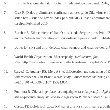
6. Instituto Nacional de Salud. Boletín EpidemiológicoSemanal. 2016;
7. Cruz R. Dados preliminares confirmam apresença do Zika vírus em Se
saúde.http://saude.se.gov.br/index.php/2016/03/11/dados-preliminar
sergipe/.Published 2016.
8. Escobar E. Zika e microcefalia
: O mistériode Sergipe – resolvido. E
escobar/zika-e-microcefalia-o-misterio-de-sergipe-resolvido/.Publis
9. Butler D. Zika and birth defects: what weknow and what we don’t.
10. World Health Organization. Microcephaly.
Mediacentre, fact
sheet
.http://www.who.int/mediacentre/factsheets/microcephaly/en/. 
11. Calvet1 G, Aguiarv RS, Melo AS, et al.Detection and sequecing of Zik
withmicrocephaly in Brazil: a case study.
Lancet Infect Dis
.2016;309
doi:10.1017/CBO9781107415324.004.
12. Fountora R. Zika atinge placenta emqualquer fase da gestação.
Agênc
atinge-placenta-em-qualquer-fase-da-gestacao.Published March 14, 
13. Garcez PP, Loiola EC, Costa RM da, et al.Zika virus impairs growth 