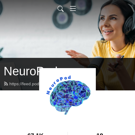
NeuroPod
https://feed.podbean.com/neuropod/feed.xml